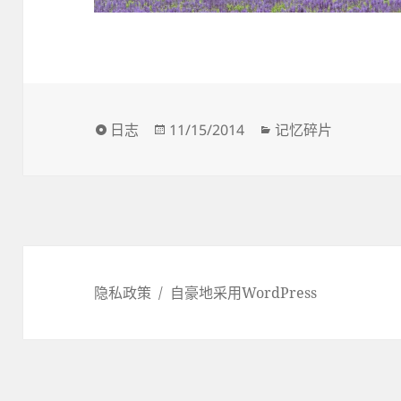
格
发
分
日志
11/15/2014
记忆碎片
式
布
类
于
隐私政策
自豪地采用WordPress