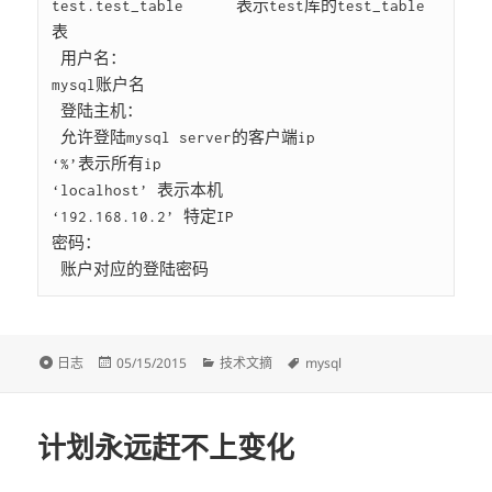
test.test_table      表示test库的test_table
表

 用户名：

mysql账户名

 登陆主机：

 允许登陆mysql server的客户端ip

‘%’表示所有ip

‘localhost’ 表示本机

‘192.168.10.2’ 特定IP

密码：

格
发
分
标
日志
05/15/2015
技术文摘
mysql
式
布
类
签
于
计划永远赶不上变化