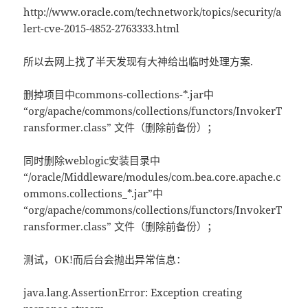
http://www.oracle.com/technetwork/topics/security/a
lert-cve-2015-4852-2763333.html
所以去网上找了半天发现有大神给出临时处理方案.
删掉项目中commons-collections-*.jar中
“org/apache/commons/collections/functors/InvokerT
ransformer.class” 文件（删除前备份）；
同时删除weblogic安装目录中
“/oracle/Middleware/modules/com.bea.core.apache.c
ommons.collections_*.jar”中
“org/apache/commons/collections/functors/InvokerT
ransformer.class” 文件（删除前备份）；
测试，OK!而后台会抛出异常信息：
java.lang.AssertionError: Exception creating