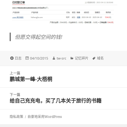
但愿交得起空间的钱!
格
发
作
分
标
日志
04/10/2015
tw-src
记忆碎片
域名
式
布
者
类
签
于
文
上一篇
章
鹏城第一峰-大梧桐
上
导
篇
航
文
下一篇
章：
给自己充充电，买了几本关于旅行的书籍
下
篇
文
隐私政策
自豪地采用WordPress
章：