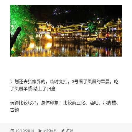
计划还去张家界的，临时变挂，3号看了凤凰的早晨，吃
了凤凰早餐.踏上了归途.
玩得比较尽兴，总体印象：比较商业化、酒吧、吊脚楼、
古韵
发
分
标
10/10/2014
记忆碎片
游记