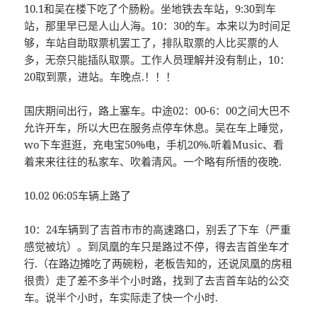
10.1和吴在楼下吃了个肠粉。坐地铁去车站，9:30到车
站，那里早已是人山人海。10：30的车。本来以为时间足
够，车站自助取票机罢工了，排队取票的人比买票的人
多，无奈只能插队取票。工作人员理解并没有制止，10：
20取到票，进站。车晚点.！！！
国庆期间出行，路上塞车。中途02：00-6：00之间大巴不
允许开车，所以大巴在服务点停车休息。吴在车上睡觉，
wo下车逛逛，充电宝50%电，手机20%.听着Music、看
着来来往往的私家车、吹着清风。一个略有所悟的夜晚.
10.02 06:05车辆上路了
10：24车辆到了吉首市市的高速路口，别丢了下车（严重
感觉被坑）。到凤凰的车只是路过不停，得去吉首坐车才
行.（在路边摊吃了两碗粉，老板告知的，还说凤凰的房租
很贵）走了差不多半个小时路，找到了去吉首车站的公交
车。说半个小时，车实际走了快一个小时.